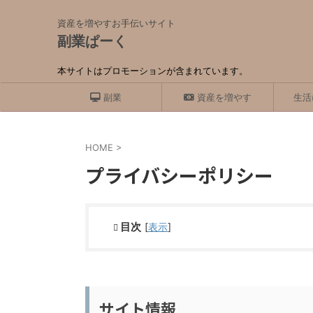
資産を増やすお手伝いサイト
副業ぱーく
本サイトはプロモーションが含まれています。
副業
資産を増やす
生活
HOME
>
プライバシーポリシー
目次
[
表示
]
サイト情報