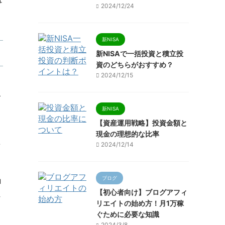
2024/12/24
新NISA
新NISAで一括投資と積立投
資のどちらがおすすめ？
2024/12/15
こ
新NISA
【資産運用戦略】投資金額と
現金の理想的な比率
を
2024/12/14
ブログ
ロ
【初心者向け】ブログアフィ
し
リエイトの始め方！月1万稼
ぐために必要な知識
2024/3/8