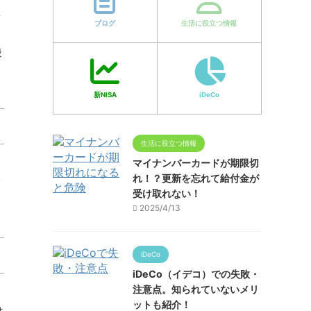
を
ブログ
生活に役立つ情報
般
新NISA
iDeCo
生活に役立つ情報
マイナンバーカードが期限切
れ！？更新を忘れて給付金が
サ
受け取れない！
2025/4/13
iDeCo
iDeCo（イデコ）での失敗・
注意点。知られていないメリ
ットも紹介！
は