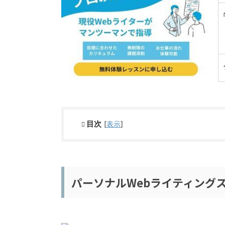
目次
[
表示
]
パーソナルWebライティング